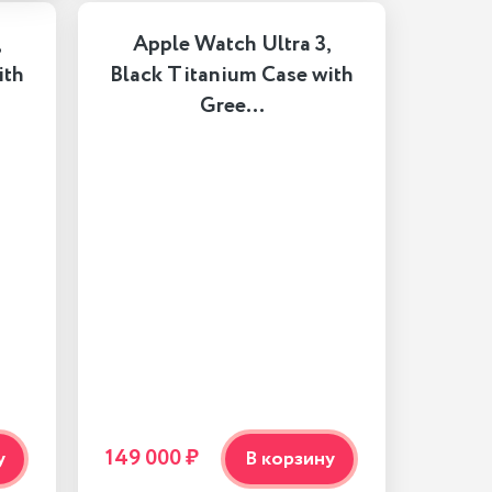
,
Apple Watch Ultra 3,
ith
Black Titanium Case with
Gree…
149 000 ₽
у
В корзину