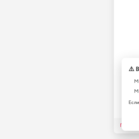
⚠️ 
М
М
149 0
Если
Подробн