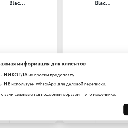
Blac…
Blac…
Важная информация для клиентов
ы
НИКОГДА
не просим предоплату.
ы
НЕ
используем WhatsApp для деловой переписки.
00 ₽
149 000 ₽
 с вами связываются подобным образом − это мошенники.
В корзину
В корзин
ее
Подробнее
Купить в 1 клик
Купить в 1 к