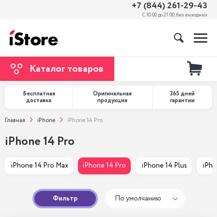
+7 (844) 261-29-43
С 10:00 до 21:00, без выходных
Каталог товаров
Бесплатная
Оригинальная
365 дней
доставка
продукция
гарантии
Главная
iPhone
iPhone 14 Pro
iPhone 14 Pro
 iPhone 14 Pro Max
iPhone 14 Pro
 iPhone 14 Plus
 iPh
Фильтр
По умолчанию