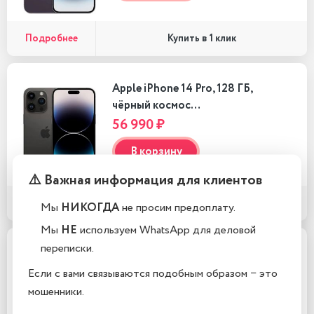
Подробнее
Купить в 1 клик
Apple iPhone 14 Pro, 128 ГБ,
чёрный космос…
56 990 ₽
В корзину
⚠️ Важная информация для клиентов
Подробнее
Купить в 1 клик
Мы
НИКОГДА
не просим предоплату.
Мы
НЕ
используем WhatsApp для деловой
переписки.
Apple iPhone 14 Pro, 128 ГБ,
чёрный космос, eSIM…
Если с вами связываются подобным образом − это
53 990 ₽
мошенники.